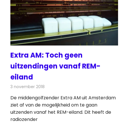
Extra AM: Toch geen
uitzendingen vanaf REM-
eiland
3 november 2018
Redactie
Radionieuws
De middengolfzender Extra AM uit Amsterdam
ziet af van de mogelijkheid om te gaan
uitzenden vanaf het REM-eiland. Dit heeft de
radiozender