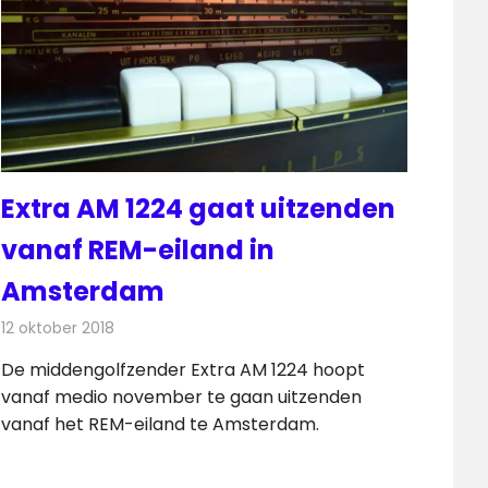
Extra AM 1224 gaat uitzenden
vanaf REM-eiland in
Amsterdam
12 oktober 2018
Redactie
Radionieuws
De middengolfzender Extra AM 1224 hoopt
vanaf medio november te gaan uitzenden
vanaf het REM-eiland te Amsterdam.