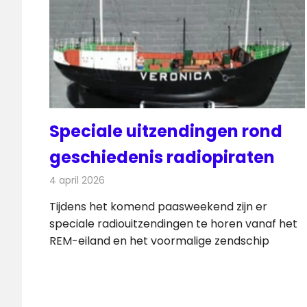
Speciale uitzendingen rond
geschiedenis radiopiraten
4 april 2026
Redactie
Radionieuws
Tijdens het komend paasweekend zijn er
speciale radiouitzendingen te horen vanaf het
REM-eiland en het voormalige zendschip