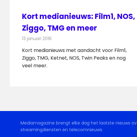
Kort medianieuws: Film1, NOS,
Ziggo, TMG en meer
13 januari 2016
Redactie
Andere media over de media
,
Nieuws
Kort medianieuws met aandacht voor Film1,
Ziggo, TMG, Ketnet, NOS, Twin Peaks en nog
veel meer.
Mediamagazine brengt elke dag het laatste nieuws ove
streamingdiensten en telecomnieuws.