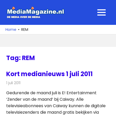
Ga
naar
MediaMagaz
MENU
de
De
inhoud
media
Home
REM
over
de
media
Tag:
REM
Kort medianieuws 1 juli 2011
1 juli 2011
Redactie
Andere media over de media
Gedurende de maand juli is E! Entertainment
‘Zender van de maand’ bij Caiway. Alle
televisieabonnees van Caiway kunnen de digitale
televisiezenders die maand gratis bekijken via