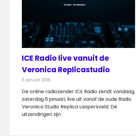
ICE Radio live vanuit de
Veronica Replicastudio
6 januari 2018
Redactie
Nieuws
,
Radionieuws
De online radiozender ICE Radio zendt vandaag,
zaterdag 6 januari, live uit vanaf de oude Radio
Veronica Studio Replica Laapersveld. De
uitzendingen zijn