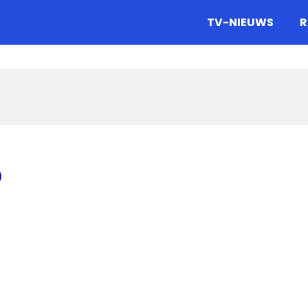
gazine.
TV-NIEUWS
R
o