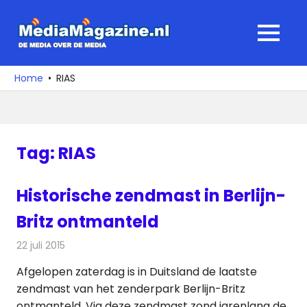
Ga
naar
MediaMagaz
MENU
de
De
inhoud
media
Home
RIAS
over
de
media
Tag:
RIAS
Historische zendmast in Berlijn-
Britz ontmanteld
22 juli 2015
Redactie
Nieuws
,
Radionieuws
Afgelopen zaterdag is in Duitsland de laatste
zendmast van het zenderpark Berlijn-Britz
ontmanteld. Via deze zendmast zond jarenlang de