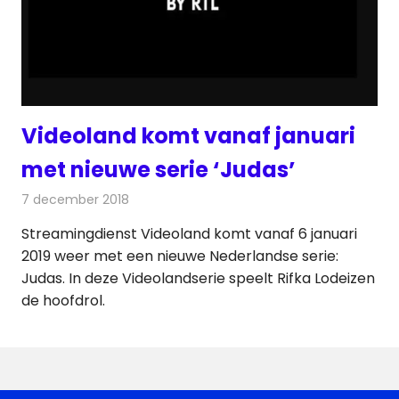
Videoland komt vanaf januari
met nieuwe serie ‘Judas’
7 december 2018
Redactie
Televisienieuws
Streamingdienst Videoland komt vanaf 6 januari
2019 weer met een nieuwe Nederlandse serie:
Judas. In deze Videolandserie speelt Rifka Lodeizen
de hoofdrol.