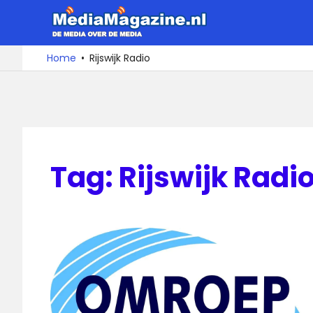
Ga
MediaMa
naar
de
De
Home
Rijswijk Radio
media
inhoud
over
de
media
Tag:
Rijswijk Radi