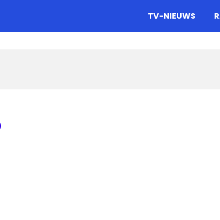
gazine.
TV-NIEUWS
R
o