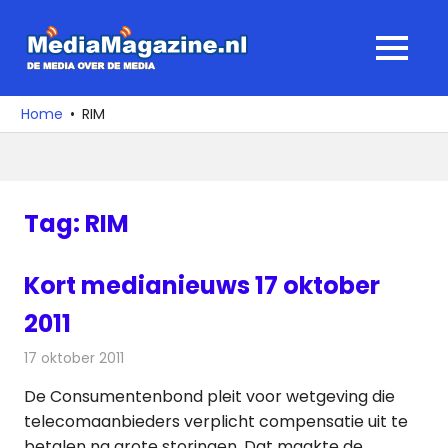
Ga
naar
MediaMagaz
MENU
de
De
inhoud
media
Home
RIM
over
de
media
Tag:
RIM
Kort medianieuws 17 oktober
2011
17 oktober 2011
Redactie
Andere media over de media
De Consumentenbond pleit voor wetgeving die
telecomaanbieders verplicht compensatie uit te
betalen na grote storingen. Dat maakte de