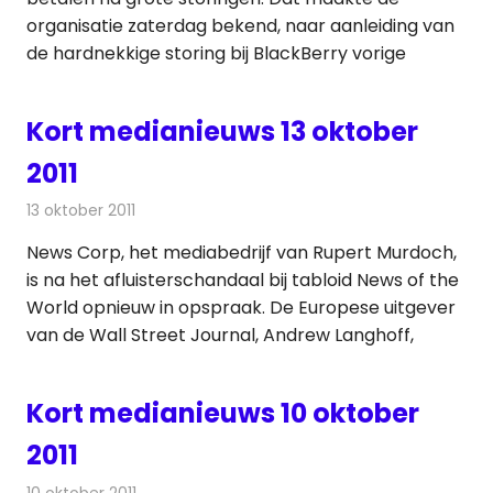
organisatie zaterdag bekend, naar aanleiding van
de hardnekkige storing bij BlackBerry vorige
Kort medianieuws 13 oktober
2011
13 oktober 2011
Redactie
Andere media over de media
News Corp, het mediabedrijf van Rupert Murdoch,
is na het afluisterschandaal bij tabloid News of the
World opnieuw in opspraak. De Europese uitgever
van de Wall Street Journal, Andrew Langhoff,
Kort medianieuws 10 oktober
2011
10 oktober 2011
Redactie
Andere media over de media