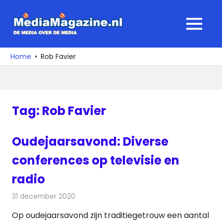
Ga
naar
MediaMagaz
MENU
de
De
inhoud
media
Home
Rob Favier
over
de
media
Tag:
Rob Favier
Oudejaarsavond: Diverse
conferences op televisie en
radio
31 december 2020
Redactie
Televisienieuws
Op oudejaarsavond zijn traditiegetrouw een aantal