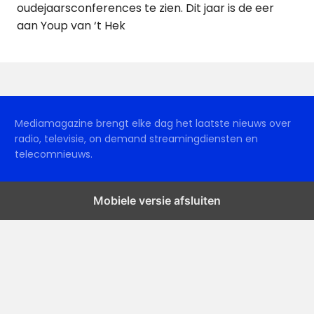
oudejaarsconferences te zien. Dit jaar is de eer
aan Youp van ‘t Hek
Mediamagazine brengt elke dag het laatste nieuws over
radio, televisie, on demand streamingdiensten en
telecomnieuws.
Mobiele versie afsluiten