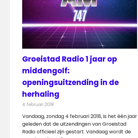
Groeistad Radio 1 jaar op
middengolf:
openingsuitzending in de
herhaling
4 februari 2018
Redactie
Nieuws
,
Radionieuws
Vandaag, zondag 4 februari 2018, is het één jaar
geleden dat de uitzendingen van Groeistad
Radio officieel zijn gestart. Vandaag wordt de