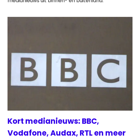
medianieuws uit binnen- en buitenland:
Kort medianieuws: BBC,
Vodafone, Audax, RTL en meer