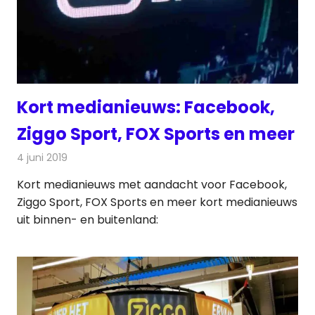
Kort medianieuws: Facebook,
Ziggo Sport, FOX Sports en meer
4 juni 2019
Redactie
Andere media over de media
Kort medianieuws met aandacht voor Facebook,
Ziggo Sport, FOX Sports en meer kort medianieuws
uit binnen- en buitenland: