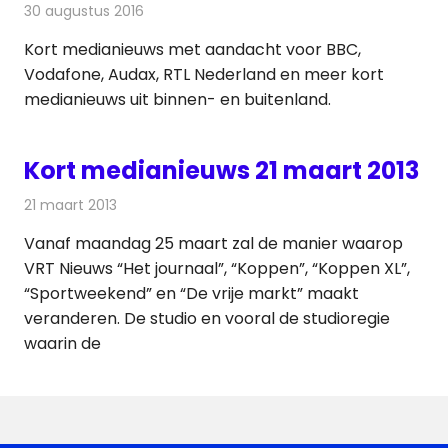
30 augustus 2016
Redactie
Andere media over de media
,
Nieuws
Kort medianieuws met aandacht voor BBC,
Vodafone, Audax, RTL Nederland en meer kort
medianieuws uit binnen- en buitenland.
Kort medianieuws 21 maart 2013
21 maart 2013
Redactie
Andere media over de media
Vanaf maandag 25 maart zal de manier waarop
VRT Nieuws “Het journaal”, “Koppen”, “Koppen XL”,
“Sportweekend” en “De vrije markt” maakt
veranderen. De studio en vooral de studioregie
waarin de