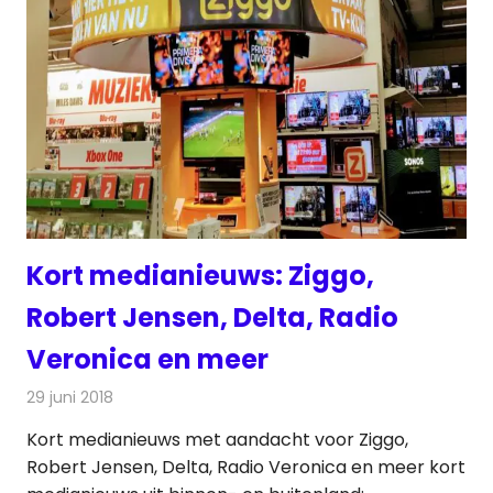
Kort medianieuws: Ziggo,
Robert Jensen, Delta, Radio
Veronica en meer
29 juni 2018
Redactie
Andere media over de media
Kort medianieuws met aandacht voor Ziggo,
Robert Jensen, Delta, Radio Veronica en meer kort