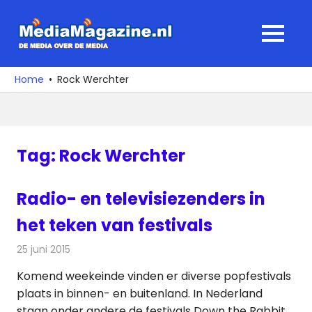
Ga
naar
MediaMagaz
MENU
de
De
inhoud
media
Home
Rock Werchter
over
de
media
Tag:
Rock Werchter
Radio- en televisiezenders in
het teken van festivals
25 juni 2015
Redactie
Nieuws
,
Radionieuws
,
Televisienieuws
Komend weekeinde vinden er diverse popfestivals
plaats in binnen- en buitenland. In Nederland
staan onder andere de festivals Down the Rabbit