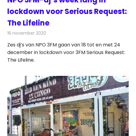
lockdown voor Serious Request:
The Lifeline
16 november 2020
Redactie
Radionieuws
Zes dj’s van NPO 3FM gaan van 18 tot en met 24
december in lockdown voor 3FM Serious Request:
The Lifeline.