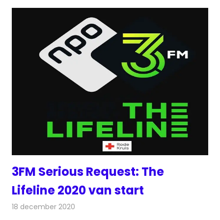
3FM Serious Request: The
Lifeline 2020 van start
18 december 2020
Redactie
Radionieuws