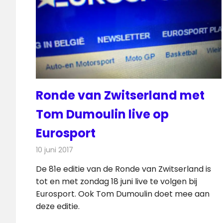
Ronde van Zwitserland met
Tom Dumoulin live op
Eurosport
10 juni 2017
Redactie
Nieuws
,
Televisienieuws
De 81e editie van de Ronde van Zwitserland is
tot en met zondag 18 juni live te volgen bij
Eurosport. Ook Tom Dumoulin doet mee aan
deze editie.