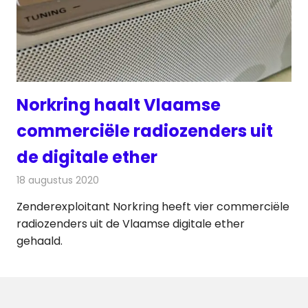
Norkring haalt Vlaamse
commerciële radiozenders uit
de digitale ether
18 augustus 2020
Redactie
Radionieuws
Zenderexploitant Norkring heeft vier commerciële
radiozenders uit de Vlaamse digitale ether
gehaald.