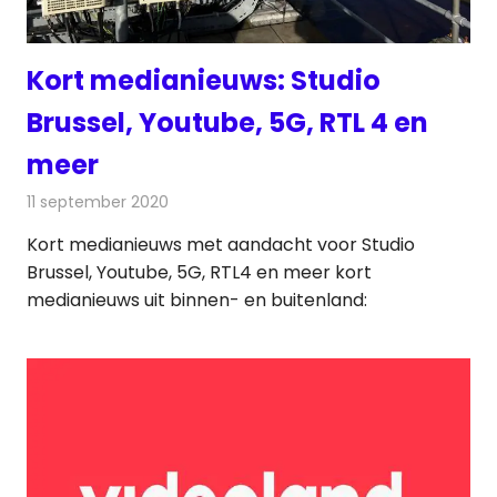
Kort medianieuws: Studio
Brussel, Youtube, 5G, RTL 4 en
meer
11 september 2020
Redactie
Andere media over de media
Kort medianieuws met aandacht voor Studio
Brussel, Youtube, 5G, RTL4 en meer kort
medianieuws uit binnen- en buitenland: