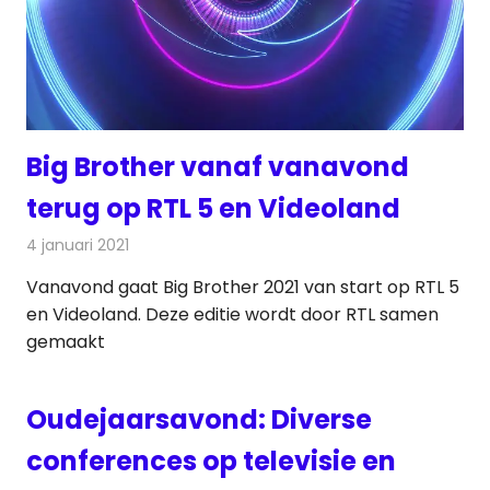
Big Brother vanaf vanavond
terug op RTL 5 en Videoland
4 januari 2021
Redactie
Televisienieuws
Vanavond gaat Big Brother 2021 van start op RTL 5
en Videoland. Deze editie wordt door RTL samen
gemaakt
Oudejaarsavond: Diverse
conferences op televisie en