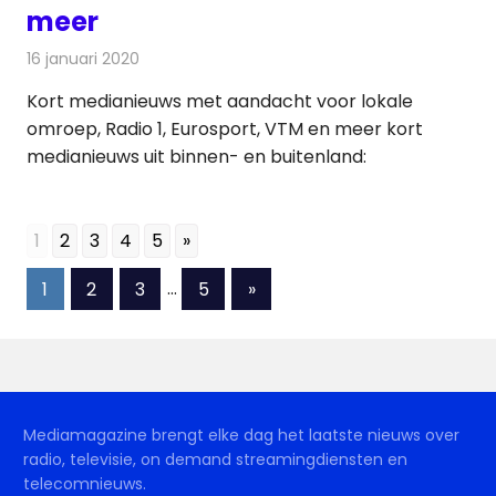
meer
16 januari 2020
Redactie
Nieuws
Kort medianieuws met aandacht voor lokale
omroep, Radio 1, Eurosport, VTM en meer kort
medianieuws uit binnen- en buitenland:
1
2
3
4
5
»
Berichten
Volgende
1
2
3
…
5
»
berichten
paginering
Mediamagazine brengt elke dag het laatste nieuws over
radio, televisie, on demand streamingdiensten en
telecomnieuws.