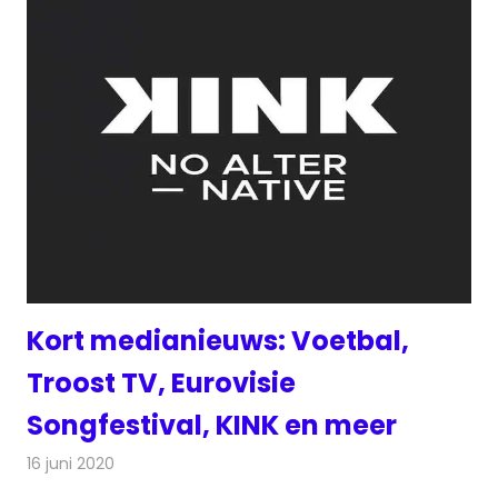
Kort medianieuws: Voetbal,
Troost TV, Eurovisie
Songfestival, KINK en meer
16 juni 2020
Redactie
Andere media over de media