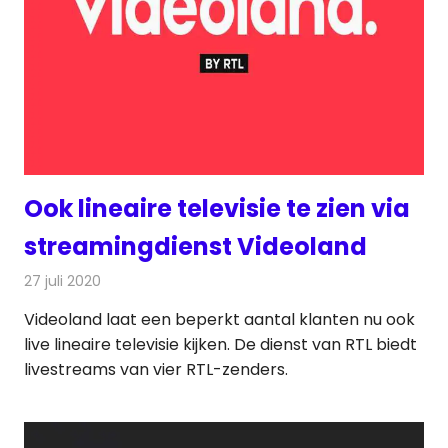
Ook lineaire televisie te zien via
streamingdienst Videoland
27 juli 2020
Redactie
On-demand
,
Televisienieuws
Videoland laat een beperkt aantal klanten nu ook
live lineaire televisie kijken. De dienst van RTL biedt
livestreams van vier RTL-zenders.