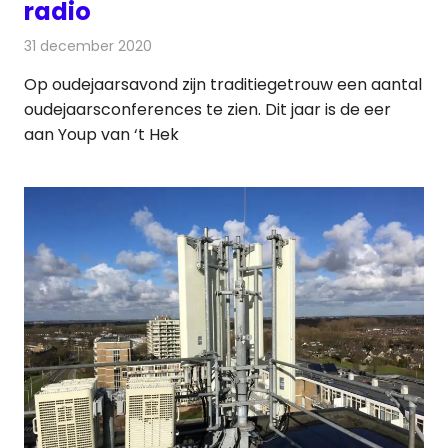
radio
31 december 2020
Redactie
Televisienieuws
Op oudejaarsavond zijn traditiegetrouw een aantal
oudejaarsconferences te zien. Dit jaar is de eer
aan Youp van ‘t Hek