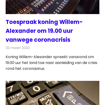
Toespraak koning Willem-
Alexander om 19.00 uur
vanwege coronacrisis
20 maart 2020
Redactie
Televisienieuws
Koning Willem-Alexander spreekt vanavond om
19.00 uur het land toe naar aanleiding van de crisis
rond het coronavirus.