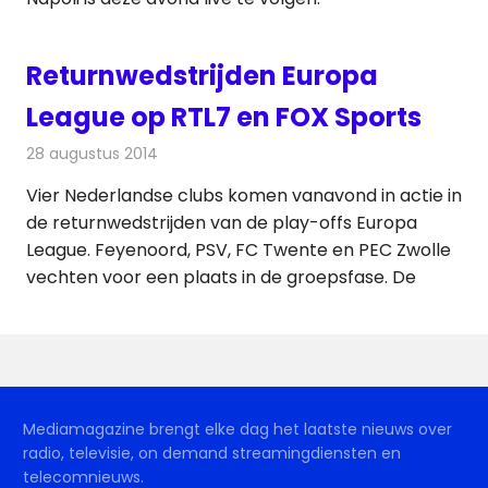
Returnwedstrijden Europa
League op RTL7 en FOX Sports
28 augustus 2014
Redactie
Televisienieuws
Vier Nederlandse clubs komen vanavond in actie in
de returnwedstrijden van de play-offs Europa
League. Feyenoord, PSV, FC Twente en PEC Zwolle
vechten voor een plaats in de groepsfase. De
Mediamagazine brengt elke dag het laatste nieuws over
radio, televisie, on demand streamingdiensten en
telecomnieuws.