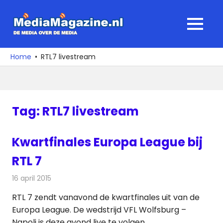
Ga
naar
MediaMagaz
MENU
de
De
inhoud
media
Home
RTL7 livestream
over
de
media
Tag:
RTL7 livestream
Kwartfinales Europa League bij
RTL 7
16 april 2015
Redactie
Televisienieuws
RTL 7 zendt vanavond de kwartfinales uit van de
Europa League. De wedstrijd VFL Wolfsburg –
Napoli is deze avond live te volgen.