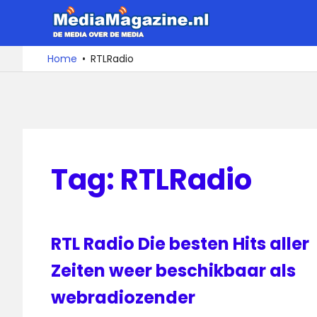
Ga
MediaMa
naar
de
De
Home
RTLRadio
media
inhoud
over
de
media
Tag:
RTLRadio
RTL Radio Die besten Hits aller
Zeiten weer beschikbaar als
webradiozender