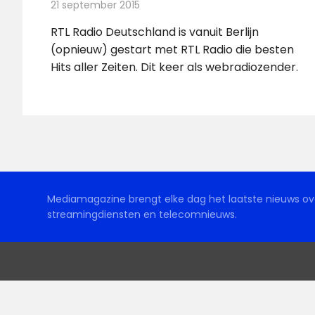
21 september 2015
Redactie
Nieuws
,
Radionieuws
RTL Radio Deutschland is vanuit Berlijn
(opnieuw) gestart met RTL Radio die besten
Hits aller Zeiten. Dit keer als webradiozender.
Mediamagazine brengt elke dag het laatste nieuws ove
streamingdiensten en telecomnieuws.