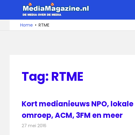
Ga
MediaMa
naar
de
De
Home
RTME
media
inhoud
over
de
media
Tag:
RTME
Kort medianieuws NPO, lokale
omroep, ACM, 3FM en meer
27 mei 2016
Redactie
Andere media over de media
,
Nieuws