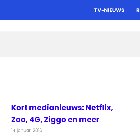
gazine.
TV-NIEUWS
R
Kort medianieuws: Netflix,
Zoo, 4G, Ziggo en meer
14 januari 2016
Redactie
Andere media over de media
,
Nieuws