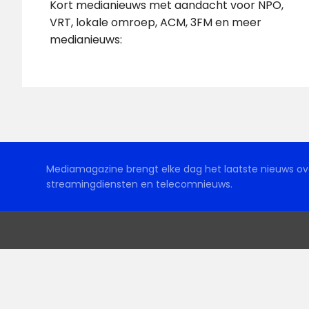
Kort medianieuws met aandacht voor NPO,
VRT, lokale omroep, ACM, 3FM en meer
medianieuws:
Mediamagazine brengt elke dag het laatste nieuws ove
streamingdiensten en telecomnieuws.