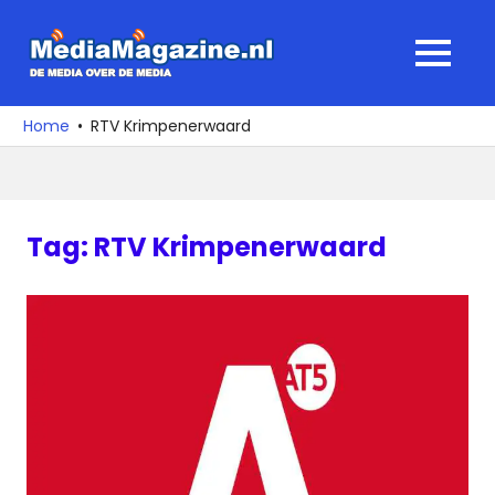
Ga
naar
MediaMagaz
MENU
de
De
inhoud
media
Home
RTV Krimpenerwaard
over
de
media
Tag:
RTV Krimpenerwaard