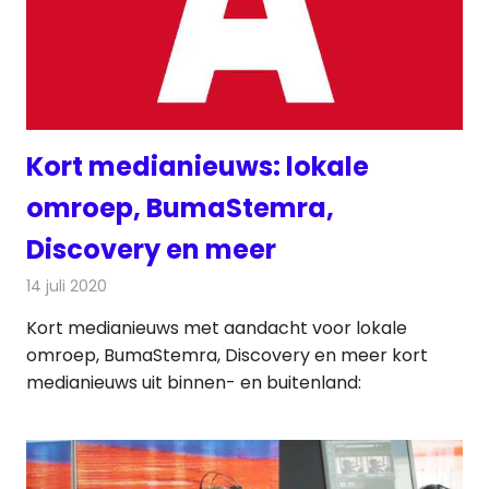
Kort medianieuws: lokale
omroep, BumaStemra,
Discovery en meer
14 juli 2020
Redactie
Andere media over de media
Kort medianieuws met aandacht voor lokale
omroep, BumaStemra, Discovery en meer kort
medianieuws uit binnen- en buitenland: