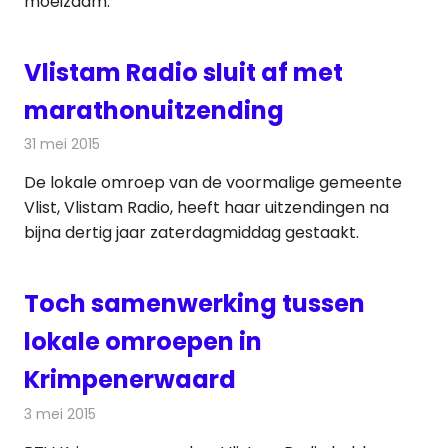
moeizaam.
Vlistam Radio sluit af met
marathonuitzending
31 mei 2015
Redactie
Radionieuws
De lokale omroep van de voormalige gemeente
Vlist, Vlistam Radio, heeft haar uitzendingen na
bijna dertig jaar zaterdagmiddag gestaakt.
Toch samenwerking tussen
lokale omroepen in
Krimpenerwaard
3 mei 2015
Redactie
Radionieuws