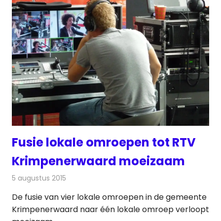
Fusie lokale omroepen tot RTV
Krimpenerwaard moeizaam
5 augustus 2015
Redactie
Nieuws
,
Radionieuws
De fusie van vier lokale omroepen in de gemeente
Krimpenerwaard naar één lokale omroep verloopt