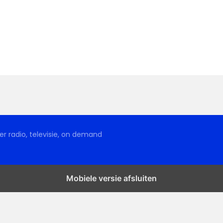
r radio, televisie, on demand
Mobiele versie afsluiten