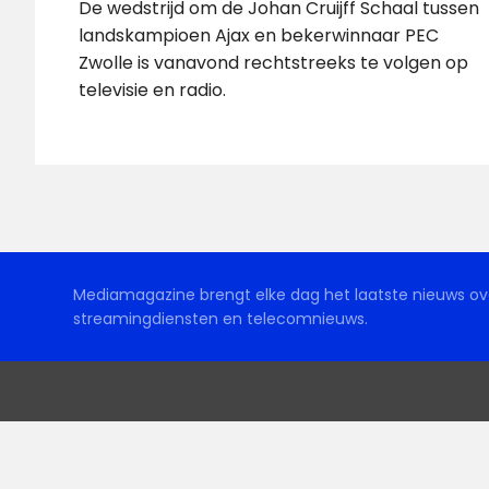
De wedstrijd om de Johan Cruijff Schaal tussen
landskampioen Ajax en bekerwinnaar PEC
Zwolle is vanavond rechtstreeks te volgen op
televisie en radio.
Mediamagazine brengt elke dag het laatste nieuws ove
streamingdiensten en telecomnieuws.