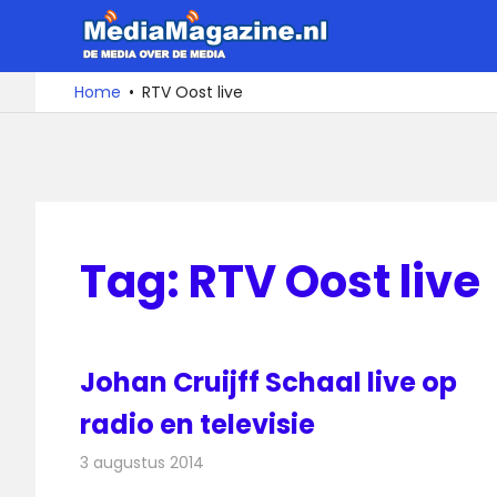
Ga
MediaMa
naar
de
De
Home
RTV Oost live
media
inhoud
over
de
media
Tag:
RTV Oost live
Johan Cruijff Schaal live op
radio en televisie
3 augustus 2014
Redactie
Televisienieuws