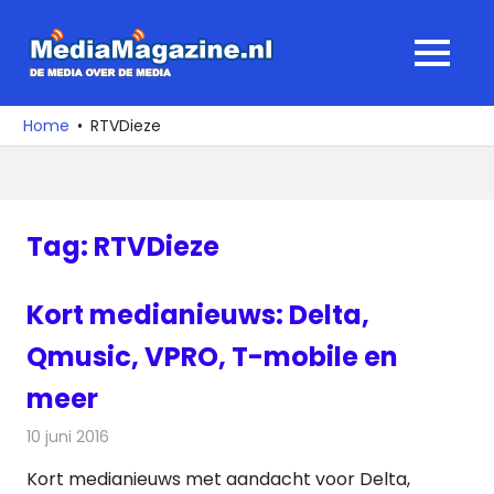
Ga
naar
MediaMagaz
MENU
de
De
inhoud
media
Home
RTVDieze
over
de
media
Tag:
RTVDieze
Kort medianieuws: Delta,
Qmusic, VPRO, T-mobile en
meer
10 juni 2016
Redactie
Andere media over de media
,
Nieuws
Kort medianieuws met aandacht voor Delta,