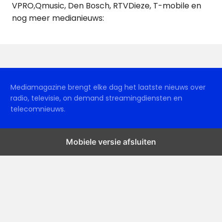
VPRO,Qmusic, Den Bosch, RTVDieze, T-mobile en
nog meer medianieuws:
Mediamagazine brengt elke dag het laatste nieuws over
radio, televisie, on demand streamingdiensten en
telecomnieuws.
Mobiele versie afsluiten