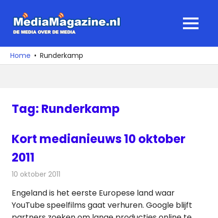
Ga
naar
MediaMagaz
MENU
de
De
inhoud
media
Home
Runderkamp
over
de
media
Tag:
Runderkamp
Kort medianieuws 10 oktober
2011
10 oktober 2011
Redactie
Andere media over de media
Engeland is het eerste Europese land waar
YouTube speelfilms gaat verhuren. Google blijft
partners zoeken om lange producties online te