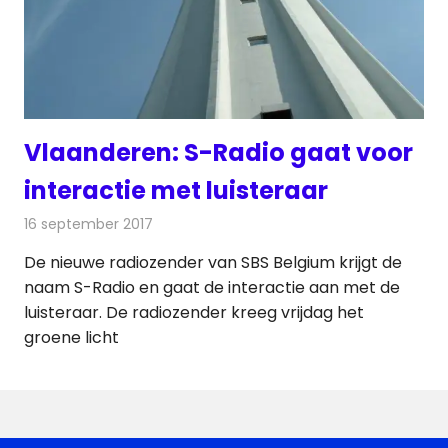
Vlaanderen: S-Radio gaat voor
interactie met luisteraar
16 september 2017
Redactie
Nieuws
,
Radionieuws
De nieuwe radiozender van SBS Belgium krijgt de
naam S-Radio en gaat de interactie aan met de
luisteraar. De radiozender kreeg vrijdag het
groene licht