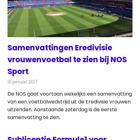
Samenvattingen Eredivisie
vrouwenvoetbal te zien bij NOS
Sport
31 januari 2017
Redactie
Nieuws
,
Televisienieuws
De NOS gaat voortaan wekelijks een samenvatting
van een voetbalwedstrijd uit de Eredivisie vrouwen
uitzenden. Aanstaande zaterdag is de eerste
samenvatting te zien.
Sublicentie Formule1 voor