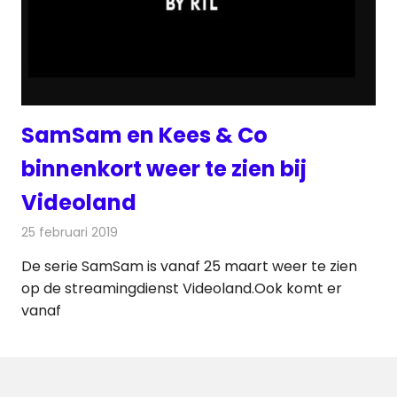
SamSam en Kees & Co
binnenkort weer te zien bij
Videoland
25 februari 2019
Redactie
Televisienieuws
De serie SamSam is vanaf 25 maart weer te zien
op de streamingdienst Videoland.Ook komt er
vanaf