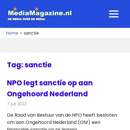
Ga
naar
MediaMagaz
MENU
de
De
inhoud
media
Home
sanctie
over
de
media
Tag:
sanctie
NPO legt sanctie op aan
Ongehoord Nederland
7 juli 2022
Redactie
Televisienieuws
De Raad van Bestuur van de NPO heeft besloten
om aan Ongehoord Nederland (ON!) een
financiële sanctie op te leggen.