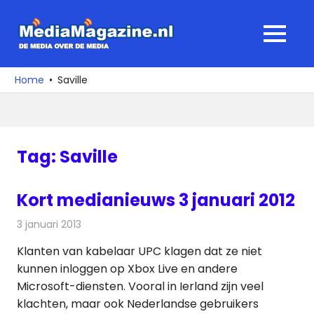
Ga
naar
MediaMagaz
MENU
de
De
inhoud
media
Home
Saville
over
de
media
Tag:
Saville
Kort medianieuws 3 januari 2012
3 januari 2013
Redactie
Andere media over de media
Klanten van kabelaar UPC klagen dat ze niet
kunnen inloggen op Xbox Live en andere
Microsoft-diensten. Vooral in Ierland zijn veel
klachten, maar ook Nederlandse gebruikers