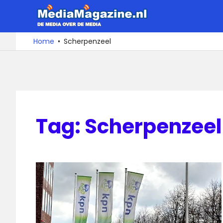
Ga
MediaMa
naar
de
De
Home
Scherpenzeel
media
inhoud
over
de
media
Tag:
Scherpenzeel