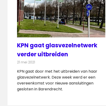
KPN gaat glasvezelnetwerk
verder uitbreiden
21 mei 2021
Redactie
Telecom
KPN gaat door met het uitbreiden van haar
glasvezelnetwerk. Deze week werd er een
overeenkomst voor nieuwe aansluitingen
gesloten in Barendrecht.