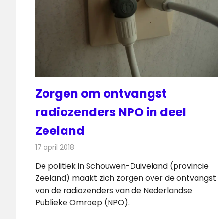
Zorgen om ontvangst
radiozenders NPO in deel
Zeeland
17 april 2018
Redactie
Nieuws
,
Radionieuws
De politiek in Schouwen-Duiveland (provincie
Zeeland) maakt zich zorgen over de ontvangst
van de radiozenders van de Nederlandse
Publieke Omroep (NPO).