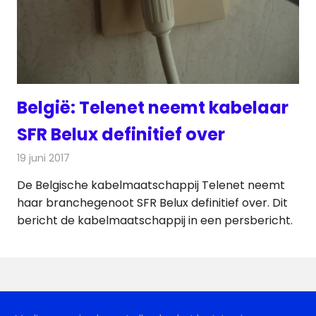
België: Telenet neemt kabelaar
SFR Belux definitief over
19 juni 2017
Redactie
Kabelzaken
,
Nieuws
,
Televisienieuws
De Belgische kabelmaatschappij Telenet neemt
haar branchegenoot SFR Belux definitief over. Dit
bericht de kabelmaatschappij in een persbericht.