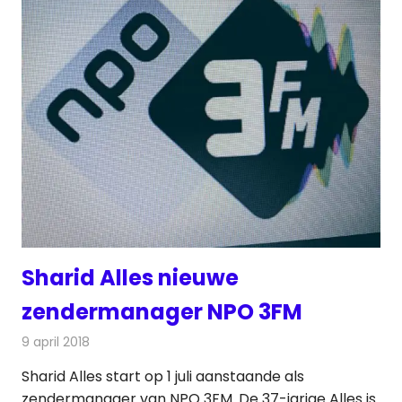
Sharid Alles nieuwe
zendermanager NPO 3FM
9 april 2018
Redactie
Nieuws
,
Radionieuws
Sharid Alles start op 1 juli aanstaande als
zendermanager van NPO 3FM. De 37-jarige Alles is