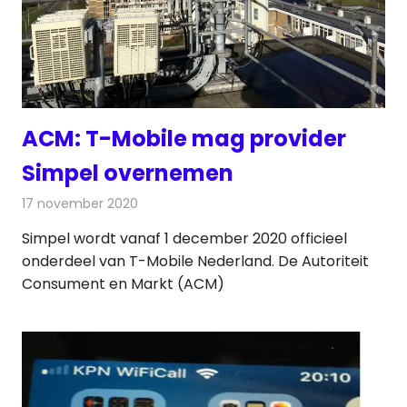
ACM: T-Mobile mag provider
Simpel overnemen
17 november 2020
Redactie
Telecom
Simpel wordt vanaf 1 december 2020 officieel
onderdeel van T-Mobile Nederland. De Autoriteit
Consument en Markt (ACM)