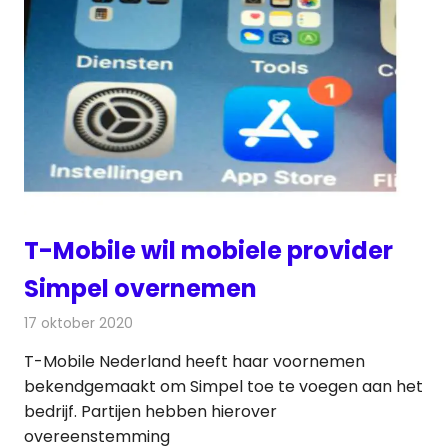
T-Mobile wil mobiele provider
Simpel overnemen
17 oktober 2020
Redactie
Telecom
T-Mobile Nederland heeft haar voornemen
bekendgemaakt om Simpel toe te voegen aan het
bedrijf. Partijen hebben hierover
overeenstemming