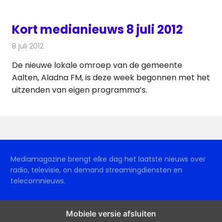
Kort medianieuws 8 juli 2012
8 juli 2012
Redactie
Andere media over de media
De nieuwe lokale omroep van de gemeente
Aalten, Aladna FM, is deze week begonnen met het
uitzenden van eigen programma’s.
Mediamagazine brengt elke dag het laatste nieuws over
radio, televisie, on demand streamingdiensten en
telecomnieuws.
Mobiele versie afsluiten