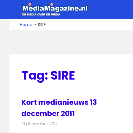
Ga
MediaMa
naar
de
De
Home
SIRE
media
inhoud
over
de
media
Tag:
SIRE
Kort medianieuws 13
december 2011
13 december 2011
Redactie
Andere media over de media