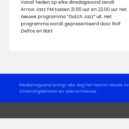
Vanaf heden op elke dinsdagavond zendt
Arrow Jazz FM tussen 21.00 uur en 22.00 uur het
nieuwe programma “Dutch Jazz” uit. Het
programma wordt gepresenteerd door Rolf
Delfos en Bart
Mediamagazine brengt elke dag het laatste nieuws ove
streamingdiensten en telecomnieuws.