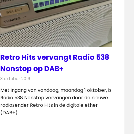
Retro Hits vervangt Radio 538
Nonstop op DAB+
3 oktober 2016
Redactie
Nieuws
,
Radionieuws
Met ingang van vandaag, maandag 1 oktober, is
Radio 538 Nonstop vervangen door de nieuwe
radiozender Retro Hits in de digitale ether
(DAB+).