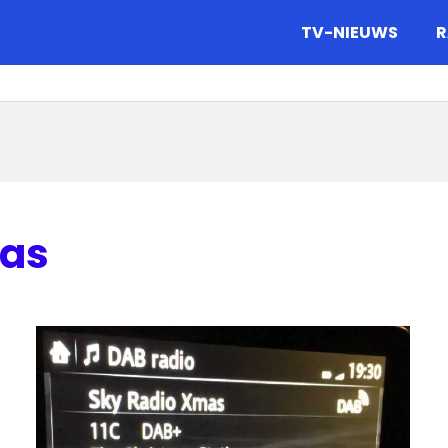
gazine.
TV-NIEUWS
R
mas