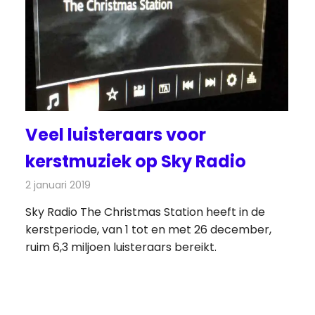
Veel luisteraars voor
kerstmuziek op Sky Radio
2 januari 2019
Redactie
Radionieuws
Sky Radio The Christmas Station heeft in de
kerstperiode, van 1 tot en met 26 december,
ruim 6,3 miljoen luisteraars bereikt.