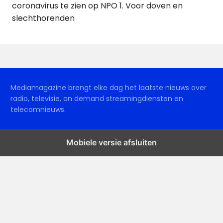
coronavirus te zien op NPO 1. Voor doven en
slechthorenden
Mediamagazine brengt elke dag het laatste nieuws over
radio, televisie, on demand streamingdiensten en
telecomnieuws.
Mobiele versie afsluiten