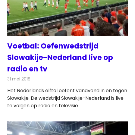
Voetbal: Oefenwedstrijd
Slowakije-Nederland live op
radio en tv
31 mei 2018
Redactie
Televisienieuws
Het Nederlands elftal oefent vanavond in en tegen
Slowakije. De wedstrijd Slowakije-Nederland is live
te volgen op radio en televisie.