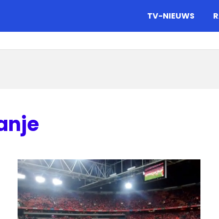
gazine.
TV-NIEUWS
R
anje