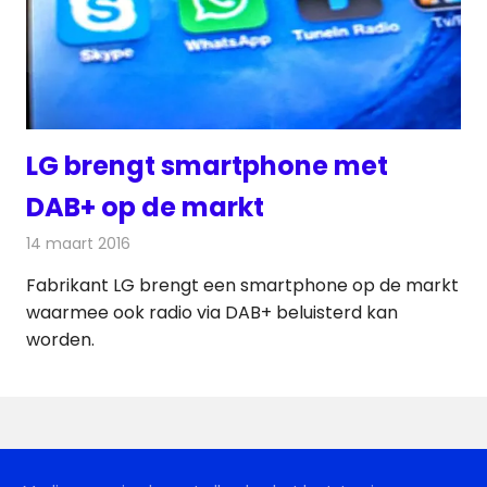
LG brengt smartphone met
DAB+ op de markt
14 maart 2016
Redactie
Nieuws
,
Radionieuws
,
Telecom
Fabrikant LG brengt een smartphone op de markt
waarmee ook radio via DAB+ beluisterd kan
worden.