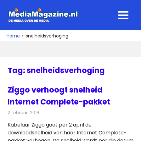
Ga
naar
MediaMagaz
MENU
de
De
inhoud
media
Home
snelheidsverhoging
over
de
media
Tag:
snelheidsverhoging
Ziggo verhoogt snelheid
Internet Complete-pakket
2 februari 2016
Redactie
Internet
,
Nieuws
,
Telecom
Kabelaar Ziggo gaat per 2 april de
downloadsnelheid van haar Internet Complete-
pakket verhogen. De snelheid wordt per die datum