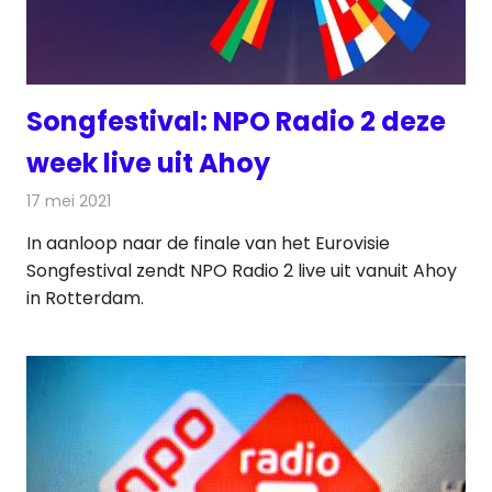
Songfestival: NPO Radio 2 deze
week live uit Ahoy
17 mei 2021
Redactie
Radionieuws
In aanloop naar de finale van het Eurovisie
Songfestival zendt NPO Radio 2 live uit vanuit Ahoy
in Rotterdam.