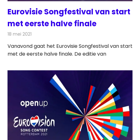
Eurovisie Songfestival van start
met eerste halve finale
18 mei 2021
Redactie
Televisienieuws
Vanavond gaat het Eurovisie Songfestival van start
met de eerste halve finale. De editie van