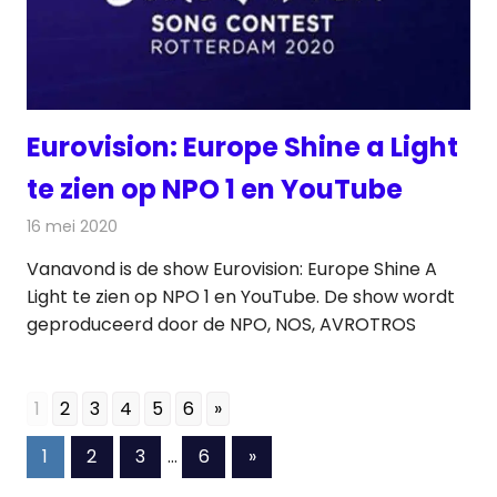
Eurovision: Europe Shine a Light
te zien op NPO 1 en YouTube
16 mei 2020
Redactie
Televisienieuws
Vanavond is de show Eurovision: Europe Shine A
Light te zien op NPO 1 en YouTube. De show wordt
geproduceerd door de NPO, NOS, AVROTROS
1
2
3
4
5
6
»
Berichten
Volgende
1
2
3
…
6
»
berichten