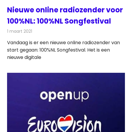
Nieuwe online radiozender voor
100%NL: 100%NL Songfestival
1 maart 2021
Redactie
Radionieuws
Vandaag is er een nieuwe online radiozender van
start gegaan: 100%NL Songfestival. Het is een
nieuwe digitale