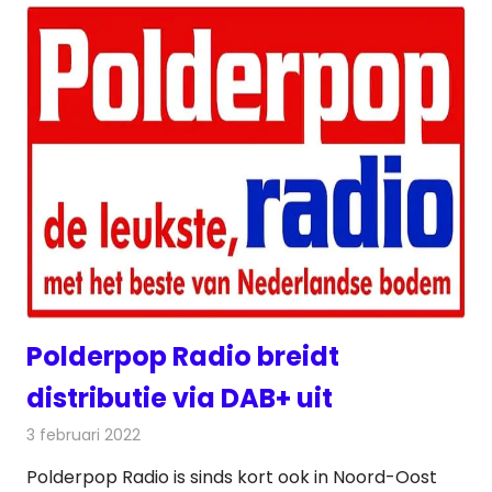
Polderpop Radio breidt
distributie via DAB+ uit
3 februari 2022
Redactie
Radionieuws
Polderpop Radio is sinds kort ook in Noord-Oost