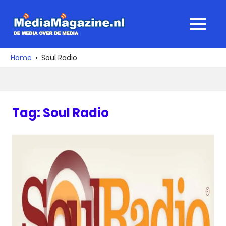
Ga
naar
MediaMagaz
MENU
de
De
inhoud
media
Home
Soul Radio
over
de
media
Tag:
Soul Radio