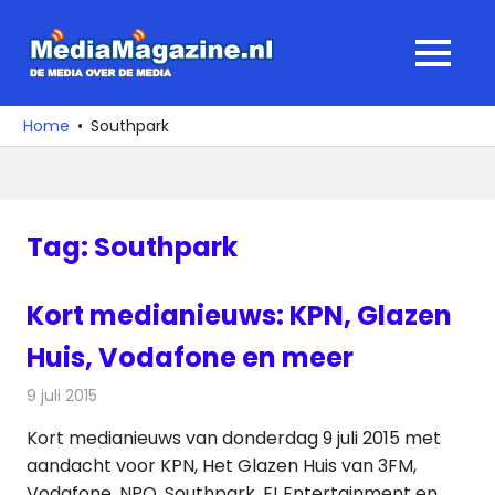
Ga
naar
MediaMagaz
MENU
de
De
inhoud
media
Home
Southpark
over
de
media
Tag:
Southpark
Kort medianieuws: KPN, Glazen
Huis, Vodafone en meer
9 juli 2015
Redactie
Nieuws
Kort medianieuws van donderdag 9 juli 2015 met
aandacht voor KPN, Het Glazen Huis van 3FM,
Vodafone, NPO, Southpark, E! Entertainment en