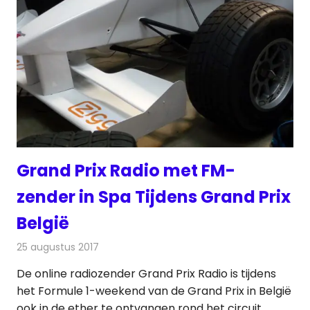
Grand Prix Radio met FM-
zender in Spa Tijdens Grand Prix
België
25 augustus 2017
Redactie
Nieuws
,
Radionieuws
De online radiozender Grand Prix Radio is tijdens
het Formule 1-weekend van de Grand Prix in België
ook in de ether te ontvangen rond het circuit.