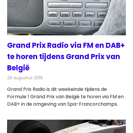
Grand Prix Radio via FM en DAB+
te horen tijdens Grand Prix van
België
29 augustus 2019
Redactie
Radionieuws
Grand Prix Radio is dit weekeinde tijdens de
Formule 1 Grand Prix van België te horen via FM en
DAB+ in de omgeving van Spa-Francorchamps.