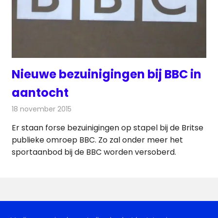
Nieuwe bezuinigingen bij BBC in
aantocht
18 november 2015
Redactie
Nieuws
,
Televisienieuws
Er staan forse bezuinigingen op stapel bij de Britse
publieke omroep BBC. Zo zal onder meer het
sportaanbod bij de BBC worden versoberd.