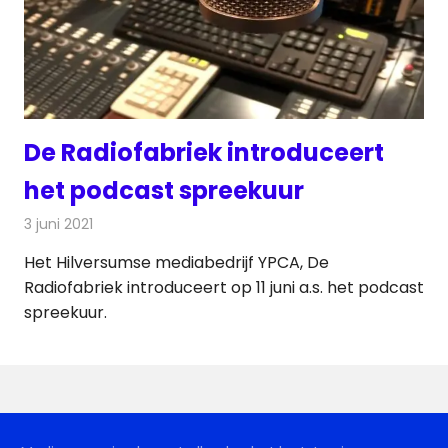
De Radiofabriek introduceert
het podcast spreekuur
3 juni 2021
Redactie
Radionieuws
Het Hilversumse mediabedrijf YPCA, De
Radiofabriek introduceert op 11 juni a.s. het podcast
spreekuur.