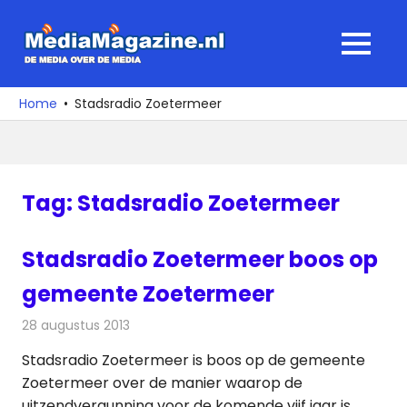
Ga
naar
MediaMagaz
MENU
de
De
inhoud
media
Home
Stadsradio Zoetermeer
over
de
media
Tag:
Stadsradio Zoetermeer
Stadsradio Zoetermeer boos op
gemeente Zoetermeer
28 augustus 2013
Redactie
Radionieuws
Stadsradio Zoetermeer is boos op de gemeente
Zoetermeer over de manier waarop de
uitzendvergunning voor de komende vijf jaar is