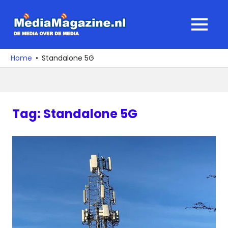
Ga
naar
MediaMagaz
MENU
de
De
inhoud
media
Home
Standalone 5G
over
de
media
Tag:
Standalone 5G