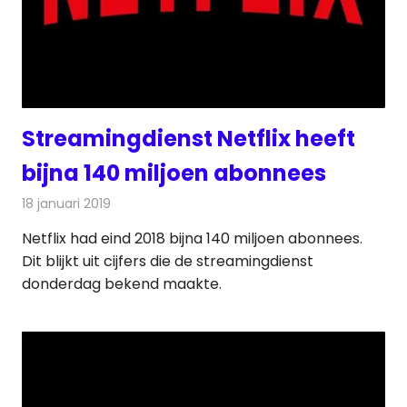
Streamingdienst Netflix heeft
bijna 140 miljoen abonnees
18 januari 2019
Redactie
Televisienieuws
Netflix had eind 2018 bijna 140 miljoen abonnees.
Dit blijkt uit cijfers die de streamingdienst
donderdag bekend maakte.