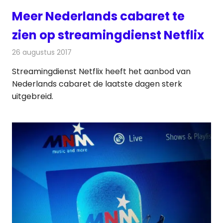
Meer Nederlands cabaret te
zien op streamingdienst Netflix
26 augustus 2017
Redactie
Nieuws
,
Televisienieuws
Streamingdienst Netflix heeft het aanbod van
Nederlands cabaret de laatste dagen sterk
uitgebreid.