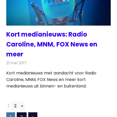
Kort medianieuws: Radio
Caroline, MNM, FOX News en
meer
21 mei 2017
Redactie
Andere media over de media
,
Nieuws
Kort medianieuws met aandacht voor Radio
Caroline, MNM, FOX News en meer kort
medianieuws uit binnen- en buitenland:
1
2
»
Berichten
Volgende