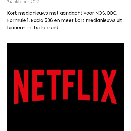
24 oktober 2017
Redactie
Andere media over de media
,
Nieuws
Kort medianieuws met aandacht voor NOS, BBC,
Formule 1, Radio 538 en meer kort medianieuws uit
binnen- en buitenland: