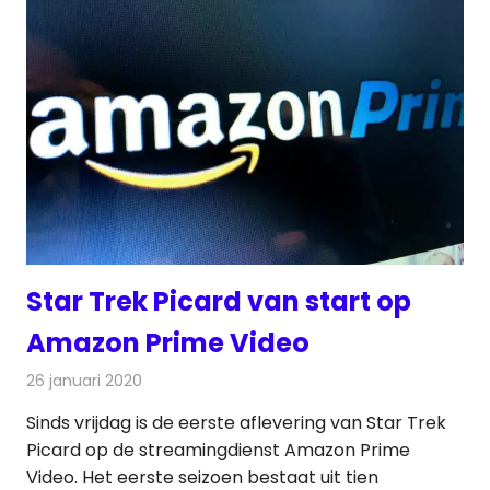
Star Trek Picard van start op
Amazon Prime Video
26 januari 2020
Redactie
On-demand
,
Televisienieuws
Sinds vrijdag is de eerste aflevering van Star Trek
Picard op de streamingdienst Amazon Prime
Video. Het eerste seizoen bestaat uit tien