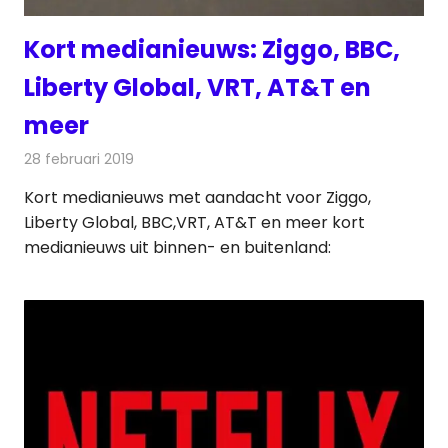
Kort medianieuws: Ziggo, BBC,
Liberty Global, VRT, AT&T en
meer
28 februari 2019
Redactie
Andere media over de media
Kort medianieuws met aandacht voor Ziggo,
Liberty Global, BBC,VRT, AT&T en meer kort
medianieuws uit binnen- en buitenland: