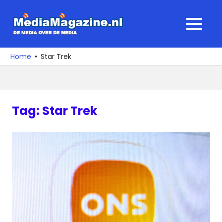
Ga
naar
MediaMagaz
MENU
de
De
inhoud
media
Home
Star Trek
over
de
media
Tag:
Star Trek