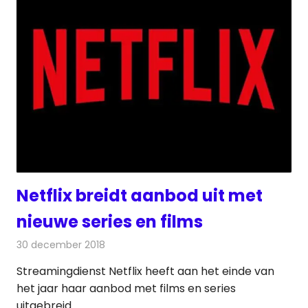
Netflix breidt aanbod uit met
nieuwe series en films
30 december 2018
Redactie
Nieuws
Streamingdienst Netflix heeft aan het einde van
het jaar haar aanbod met films en series
uitgebreid.