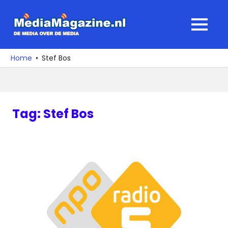
Ga
naar
MediaMagaz
MENU
de
De
inhoud
media
Home
Stef Bos
over
de
media
Tag:
Stef Bos